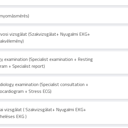
rnyomásmérés)
rvosi vizsgálat (Szakvizsgálat+ Nyugalmi EKG+
zakvélemény)
ogy examination (Specialist examination + Resting
am + Specialist report)
iology examination (Specialist consultation +
ocardiogram + Stress ECG)
ai vizsgálat ( Szakvizsgálat+ Nyugalmi EKG+
rheléses EKG )