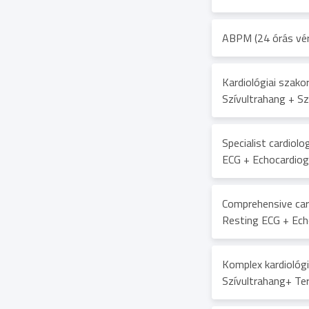
ABPM (24 órás vé
Kardiológiai szako
Szívultrahang + S
Specialist cardiol
ECG + Echocardiogr
Comprehensive card
Resting ECG + Ech
Komplex kardiológi
Szívultrahang+ Te