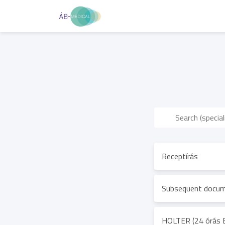
Receptírás
Subsequent docu
HOLTER (24 órás 