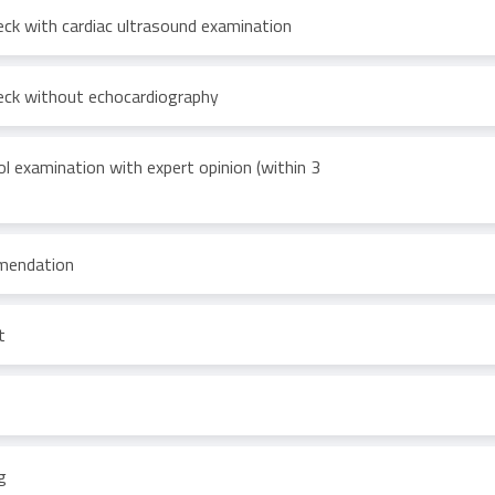
ck with cardiac ultrasound examination
ck without echocardiography
ol examination with expert opinion (within 3
mmendation
t
g